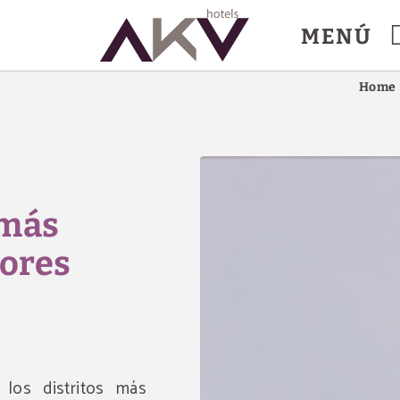
MENÚ
n Isidro. Web Oficial.
Home
 más
ores
los distritos más