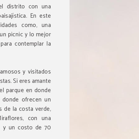
l distrito con una
isajística. En este
ividades como, una
un picnic y lo mejor
 para contemplar la
famosos y visitados
istas. Si eres amante
el parque en donde
e, donde ofrecen un
s de la costa verde,
iraflores, con una
e y un costo de 70