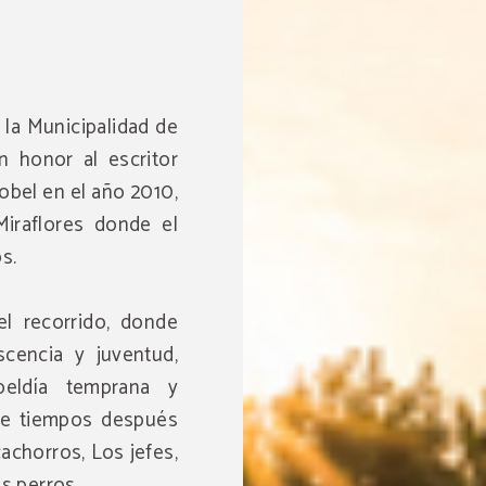
 la Municipalidad de
n honor al escritor
obel en el año 2010,
iraflores donde el
s.
el recorrido, donde
cencia y juventud,
eldía temprana y
ue tiempos después
chorros, Los jefes,
s perros.